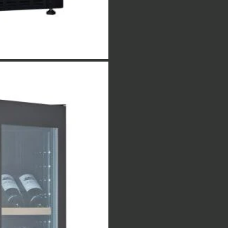
Udvendigt mål emballag
Udvendigt mål emballag
Bredde (cm)
Mindste højde (cm)
Største højde (cm)
Dybde (cm)