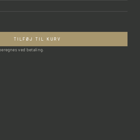
n på soklen
184
TILFØJ TIL KURV
160
eregnes ved betaling.
220-240
G
125
111
e, bredde (cm)
75