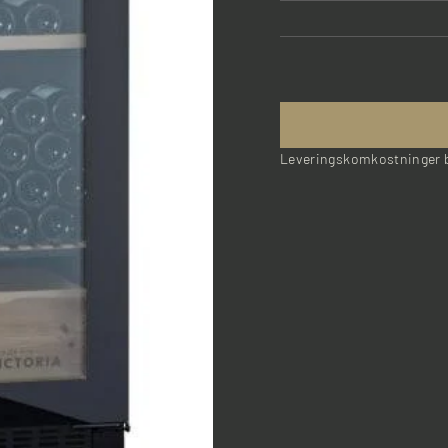
Aftageligt panel fora
Energidata
Årligt forbrug (kWh)
Effekt (W)
Leveringskomkostninger b
Spænding (V)
Energiklasse
Mål
Bruttovægt (kg)
Nettovægt (kg)
Udvendigt mål emballag