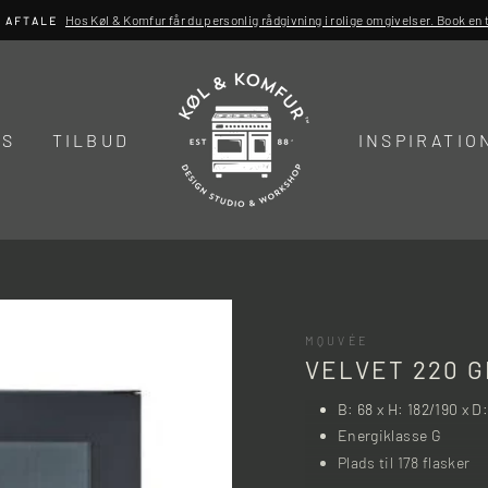
Hos Køl & Komfur får du personlig rådgivning i rolige omgivelser. Book en ti
R AFTALE
DS
TILBUD
INSPIRATIO
MQUVÉE
VELVET 220 
B: 68 x H: 182/190 x D
Energiklasse G
Plads til 178 flasker