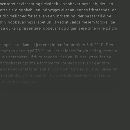
senterer et elegant og fleksibelt vinopbevaringsskab, der kan
Dette alsidige skab kan indbygges eller anvendes fritstående, og
r dig mulighed for at skabe en indretning, der passer til dine
ør vinopbevaringsskabet unikt ved at vælge mellem forskellige
, så du kan præsentere, opbevare og organisere dine vine på din
ngsskabet kan let justeres inden for området 5 til 22 °C. Den
opretholder sig på 70 %, hvilket er ideelt for vinlagring, men du
elt at regulere luftfugtigheden. Med en UV-beskyttet låge og
ringsskabet optimale forhold for korrekt opbevaring af dine
suden et panel foran soklen, som kan fjernes, hvis du vælger at
e ordentlig luftcirkulation. Hvis skabet placeres fritstående,
et forblive på plads.
rdele
der
yttelse