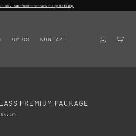
d, så vi kan afsætte den nødvendige tid til dig.
LOG IND
KUR
N
OM OS
KONTAKT
GLASS PREMIUM PACKAGE
: 67,6 cm