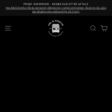
Spring
PRIVAT SHOWROOM – BESØG KUN EFTER AFTALE
til
Hos Køl & Komfur får du personlig rådgivning i rolige omgivelser. Book en tid, så vi
indhold
kan afsætte den nødvendige tid til dig.
KØL
SITE NAVIGATION
SØG
K
&
KOMFUR