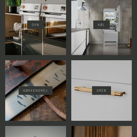
OVN
KØL
KØKKENGREJ
GREB