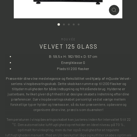
LUK
(ESC)
MQUVÉE
VELVET 125 GLASS
B: 59,5 x H: 182/190 x D: 57 cm
Energiklasse G
Plads til 200 flasker
Præsentér dine vine med elegance og fleksibilitet ved hjælp af mQuvée Velvet-
seriens vinopbevaringsskab. Dette skab kan rumme op til 200 flasker og
tilbyder muligheden for både indbygning og fritstående brug. Hylderne er
justerbare, hvilket giver dig frihed til at designe skabets indretning efter dine
præferencer. Gør vinopbevaringsskabet personligt ved at vælge mellem
forskellige typer hylder og trækasser, så du kan præsentere, opbevare og
organisere dine vine, præcis som du ønsker!
Temperaturen i vinopbevaringsskabet kan justeres inden for intervallet 5 til 22
°C. Den automatiske luftfugtighed opretholder en ideel niveau på 70 %,
optimalt for vinlagring, men du har også mulighed for at regulere
luftfugtigheden manuelt. Med en UV-beskyttet låge og kulfilter skabes optimale