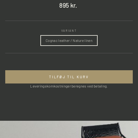
Normalpris
895 kr.
VARIANT
Cognac leather / Nature linen
TILFØJ TIL KURV
Leveringskomkostninger beregnes ved betaling.