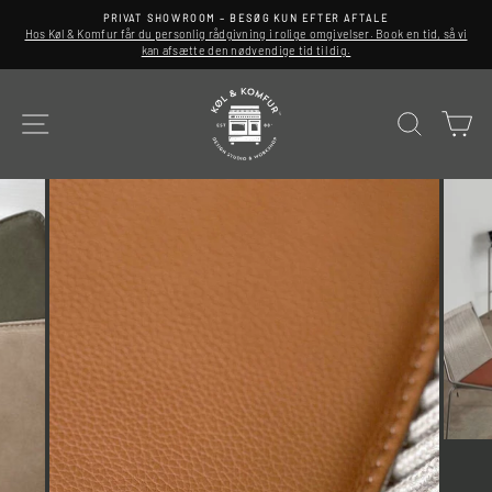
Spring
PRIVAT SHOWROOM – BESØG KUN EFTER AFTALE
til
Hos Køl & Komfur får du personlig rådgivning i rolige omgivelser. Book en tid, så vi
indhold
kan afsætte den nødvendige tid til dig.
SITE NAVIGATION
SØG
K