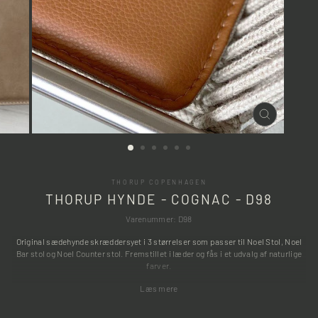
LUK
(ESC)
THORUP COPENHAGEN
THORUP HYNDE - COGNAC - D98
Varenummer: D98
Original sædehynde skræddersyet i 3 størrelser som passer til Noel Stol, Noel
Bar stol og Noel Counter stol. Fremstillet i læder og fås i et udvalg af naturlige
farver.
Læs mere