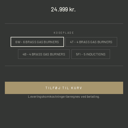
Normalpris
24.999 kr.
KOGEPLADE
6W - 6 BRASS GAS BURNERS
4T - 4 BRASS GAS BURNERS
4B - 4 BRASS GAS BURNERS
5FI - 5 INDUCTIONS
TILFØJ TIL KURV
Leveringskomkostninger beregnes ved betaling.