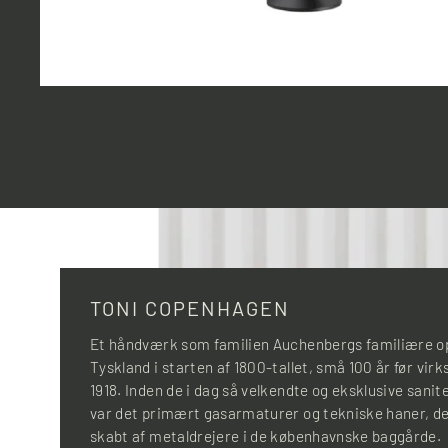
TONI COPENHAGEN
Et håndværk som familien Auchenbergs familiære op
Tyskland i starten af 1800-tallet, små 100 år før vir
1918. Inden de i dag så velkendte og eksklusive sani
var det primært gasarmaturer og tekniske haner, der
skabt af metaldrejere i de københavnske baggårde.