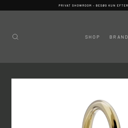
Spring
PRIVAT SHOWROOM – BESØG KUN EFTE
til
indhold
SØG
SHOP
BRAN