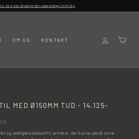
d, så vi kan afsætte den nødvendige tid til dig.
LOG IND
KUR
N
OM OS
KONTAKT
IL MED Ø150MM TUD - 14.125-
.555
rkt og vedligeholdelsesfrit armatur, der kunne udstå store