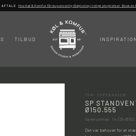
Hos Køl & Komfur får du personlig rådgivning i rolige omgivelser. Book en ti
R AFTALE
DS
TILBUD
INSPIRATIO
TONI COPENHAGEN
SP STANDVENT
Ø150.555
Varenummer: 14.125-Ø150
Det var behovet for et stæ