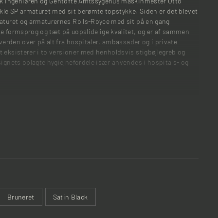
fik ingeniøren og Gentofte Amtssygehus maskinmester Otto
ikle SP armaturet med sit berømte topstykke. Siden er det blevet
maturet og armaturernes Rolls-Royce med sit på en gang
ke formsprog og tæt på uopslidelige kvalitet, og er af sammen
 verden over på alt fra hospitaler, ambassader og i private
 eksisterer i to versioner med henholdsvis stigbøjlegreb og
signets oplagte hygiejnefordele især anvendes i hospitals- og
Bruneret
Satin Black