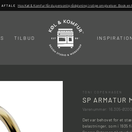
Hos Køl & Komfur får du personlig rådgivning i rolige omgivelser. Book en ti
R AFTALE
DS
TILBUD
INSPIRATIO
TONI COPENHAGEN
SP ARMATUR M
Varenummer: 16.305-Ø200
Det var behovet for et stæ
belastninger, som i 1935 