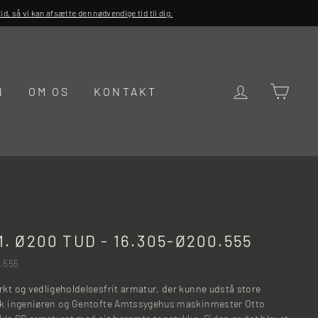
d, så vi kan afsætte den nødvendige tid til dig.
LOG IND
KUR
N
OM OS
KONTAKT
. Ø200 TUD - 16.305-Ø200.555
.555
rkt og vedligeholdelsesfrit armatur, der kunne udstå store
fik ingeniøren og Gentofte Amtssygehus maskinmester Otto