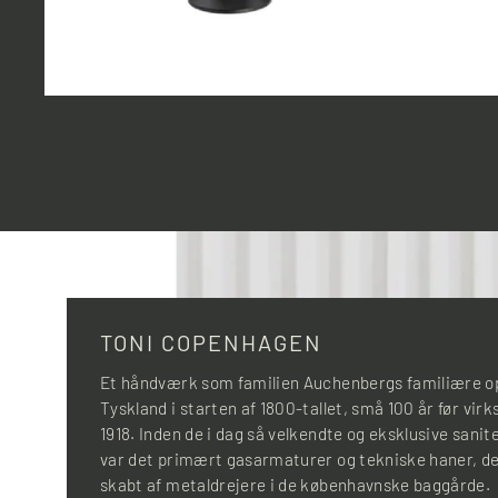
TONI COPENHAGEN
Et håndværk som familien Auchenbergs familiære op
Tyskland i starten af 1800-tallet, små 100 år før vir
1918. Inden de i dag så velkendte og eksklusive sani
var det primært gasarmaturer og tekniske haner, der
skabt af metaldrejere i de københavnske baggårde.