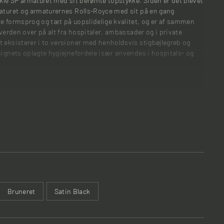
ikle SP armaturet med sit berømte topstykke. Siden er det blevet
maturet og armaturernes Rolls-Royce med sit på en gang
ke formsprog og tæt på uopslidelige kvalitet, og er af sammen
 verden over på alt fra hospitaler, ambassader og i private
 eksisterer i to versioner med henholdsvis stigbøjlegreb og
signets oplagte hygiejnefordele især anvendes i hospitals- og
Bruneret
Satin Black