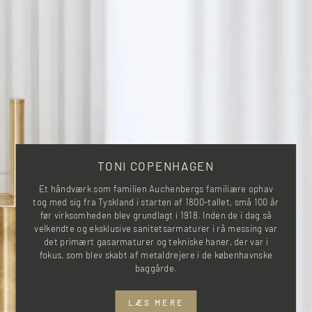
TONI COPENHAGEN
Et håndværk som familien Auchenbergs familiære ophav
tog med sig fra Tyskland i starten af 1800-tallet, små 100 år
før virksomheden blev grundlagt i 1918. Inden de i dag så
velkendte og eksklusive sanitetsarmaturer i rå messing var
det primært gasarmaturer og tekniske haner, der var i
fokus, som blev skabt af metaldrejere i de københavnske
baggårde.
LÆS MERE