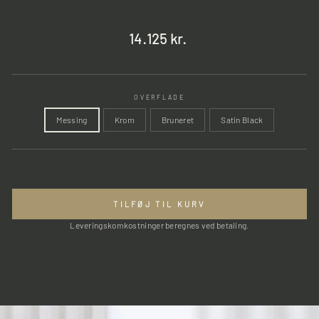
Normalpris
14.125 kr.
OVERFLADE
Messing
Krom
Bruneret
Satin Black
TILFØJ TIL KURV
Leveringskomkostninger beregnes ved betaling.