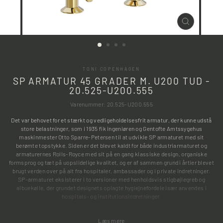
LUK
(ESC)
TONI COPENHAGEN
SP ARMATUR 45 GRADER M. U200 TUD -
20.525-U200.555
Varenummer: 20.525-U200.555
Det var behovet for et stærkt og vedligeholdelsesfrit armatur, der kunne udstå
store belastninger, som i 1935 fik ingeniøren og Gentofte Amtssygehus
maskinmester Otto Sparre-Petersen til at udvikle SP armaturet med sit
berømte topstykke. Siden er det blevet kaldt for både industriarmaturet og
armaturernes Rolls-Royce med sit på en gang klassiske design, organiske
formsprog og tæt på uopslidelige kvalitet, og er af sammen grund i årtier blevet
brugt verden over på alt fra hospitaler, ambassader og i private indretninger.
SP-armaturet eksisterer i to versioner med henholdsvis stigbøjlegreb og
albuekølle, der grundet designets oplagte hygiejnefordele især anvendes i
hospitals- og institutionsindretninger.
Læs mere