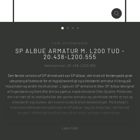
LUK
(ESC)
TONI COPENHAGEN
SP ALBUE ARMATUR M. L200 TUD -
20.438-L200.555
Varenummer: 20.438-L200.555
Den første version af SP Armaturet var SP Albue, der med sit forlængede greb
udsprang af behovet for et hygiejnevenligt og slidstærkt armatur til brug på
hospitaler og andre institutioner. Ligesom SP armaturet blev SP Albue designet
af ingeniøren og Gentofte Amtssygehus maskinmester Otto Sparre-Petersen,
der var træt af at vedligeholde det gamle armatur og udviklede derfor et nyt og
slidstærkt topstykke, der kunne modstå store belastninger. Med afsæt i
klassiske håndværkstraditioner er SP Albue i dag en klassiker, der fortsat
bruges i offentlige institutioner såvel som i private indretninger.
Læs mere