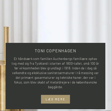
TONI COPENHAGEN
Et håndværk som familien Auchenbergs familiære ophav
tog med sig fra Tyskland i starten af 1800-tallet, små 100 år
før virksomheden blev grundlagt i 1918. Inden de i dag så
velkendte og eksklusive sanitetsarmaturer i rå messing var
det primært gasarmaturer og tekniske haner, der var i
fokus, som blev skabt af metaldrejere i de københavnske
baggårde.
LÆS MERE