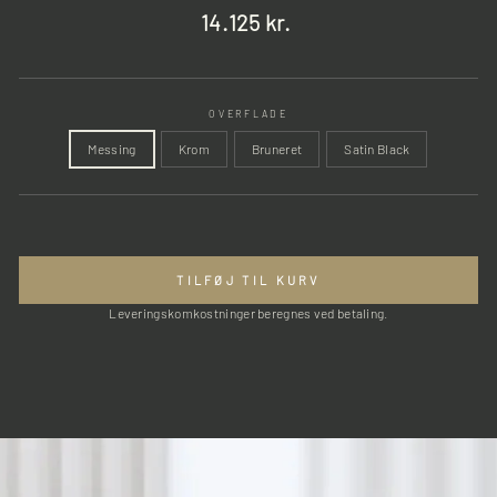
Normalpris
14.125 kr.
OVERFLADE
Messing
Krom
Bruneret
Satin Black
TILFØJ TIL KURV
Leveringskomkostninger beregnes ved betaling.