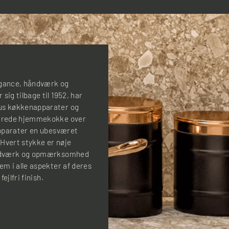
legance, håndværk og
sig tilbage til 1952, har
sus køkkenapparater og
onerede hjemmekokke over
-apparater en ubesværet
 Hvert stykke er nøje
 håndværk og opmærksomhed
em i alle aspekter af deres
ejlfri finish.