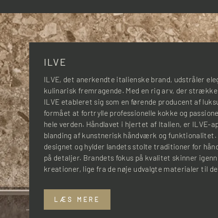
ILVE
ILVE, det anerkendte italienske brand, udstråler e
kulinarisk fremragende. Med en rig arv, der strækker 
ILVE etableret sig som en førende producent af luk
formået at fortrylle professionelle kokke og passi
hele verden. Håndlavet i hjertet af Italien, er ILVE
blanding af kunstnerisk håndværk og funktionalitet.
designet og hylder landets stolte traditioner for
på detaljer. Brandets fokus på kvalitet skinner igenn
kreationer, lige fra de nøje udvalgte materialer til de f
LÆS MERE