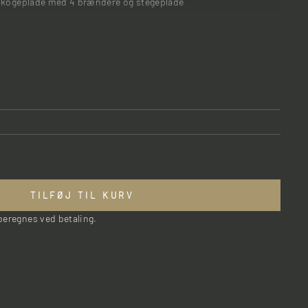
askogeplade med 4 brændere og stegeplade
TILFØJ TIL KURV
eregnes ved betaling.