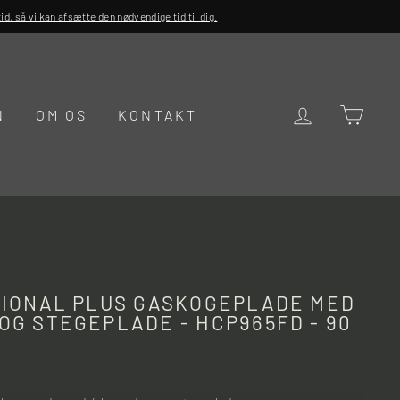
d, så vi kan afsætte den nødvendige tid til dig.
LOG IND
KUR
N
OM OS
KONTAKT
SIONAL PLUS GASKOGEPLADE MED
OG STEGEPLADE - HCP965FD - 90