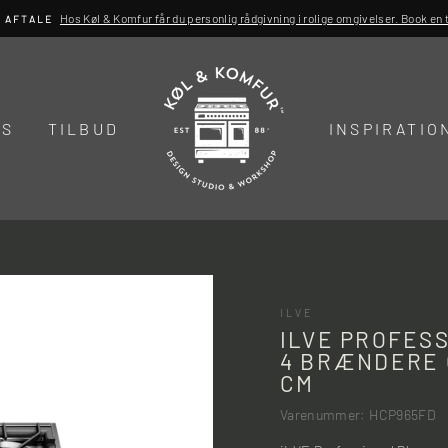
Hos Køl & Komfur får du personlig rådgivning i rolige omgivelser. Book en ti
R AFTALE
DS
TILBUD
INSPIRATIO
ILVE
ILVE PROFES
4 BRÆNDERE 
CM
Varenummer: HCP965FD