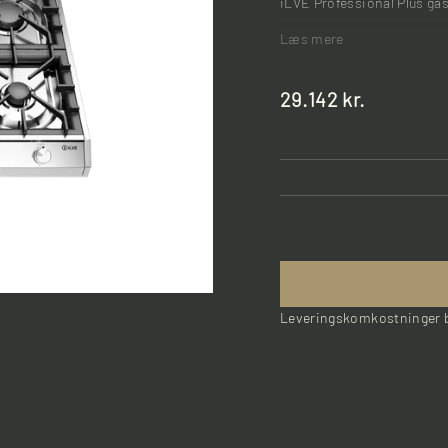
iLVE Professional Plus g
Læs mere
Normalpris
29.142 kr.
Leveringskomkostninger b