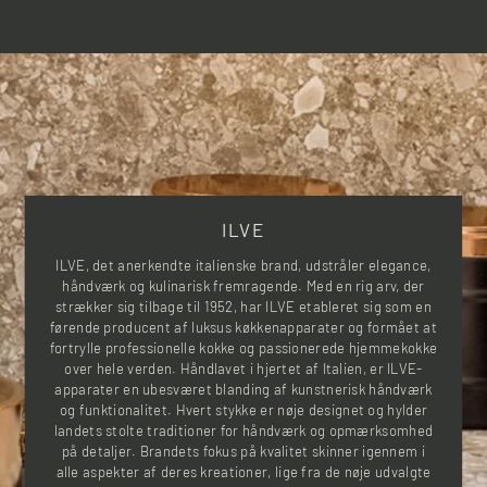
diagonalt. En iLVE Panoramagic kogeplade giver dig frihed og mere overblik,
fordi du kan bruge kogepladens ene side til stegning, mens du på den anden side
kan holde gang i simrende gryder.
En iLVE Panoramagic kogeplade giver dig overblik og power i køkkenet i et
stilrent og opdateret design, som fortjener at blive set!
Køl & Komfur servicerer din iLVE Panoramagic kogeplade landet over
Køl & Komfur tilbyder enhver service af din iLVE Panoramagic kogeplade. Vores
ILVE
landsdækkende serviceteam kender produkterne og ligger inde med langt de
fleste reservedele i varebilerne, hvilket gør, at vi hurtigt kan komme eventuelle
ILVE, det anerkendte italienske brand, udstråler elegance,
problemer til livs.
håndværk og kulinarisk fremragende. Med en rig arv, der
strækker sig tilbage til 1952, har ILVE etableret sig som en
førende producent af luksus køkkenapparater og formået at
Sandsynligheden er dog, at din iLVE Panoramagic kogeplade vil tjene dig uden
fortrylle professionelle kokke og passionerede hjemmekokke
problemer mange år frem.
over hele verden. Håndlavet i hjertet af Italien, er ILVE-
apparater en ubesværet blanding af kunstnerisk håndværk
og funktionalitet. Hvert stykke er nøje designet og hylder
landets stolte traditioner for håndværk og opmærksomhed
på detaljer. Brandets fokus på kvalitet skinner igennem i
alle aspekter af deres kreationer, lige fra de nøje udvalgte