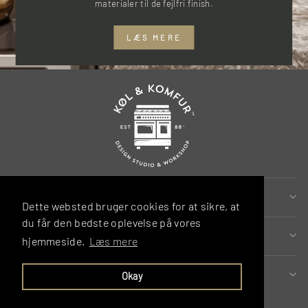
materialer til de fejlfri finish.
LÆS MERE
MERE INFORMATION
Dette websted bruger cookies for at sikre, at
du får den bedste oplevelse på vores
MERE INSPIRATION
hjemmeside.
Læs mere
SOCIALT
Okay
VALUTA
DKK kr.