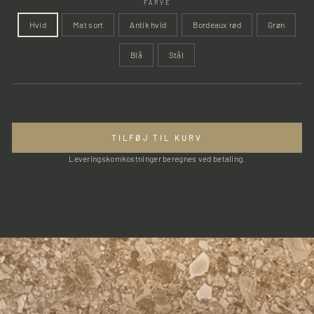
FARVE
Hvid
Mat sort
Antik hvid
Bordeaux rød
Grøn
Blå
Stål
TILFØJ TIL KURV
Leveringskomkostninger beregnes ved betaling.