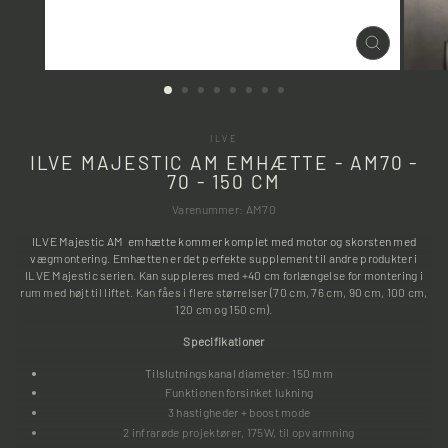
LUK
(ESC)
ILVE
ILVE MAJESTIC AM EMHÆTTE - AM70 -
70 - 150 CM
Varenummer: AM70
ILVE Majestic AM emhætte kommer komplet med motor og skorsten med
vægmontering. Emhætten er det perfekte supplement til andre produkter i
ILVE Majestic serien. Kan suppleres med +40 cm forlængelse for montering i
rum med højt til liftet. Kan fåes i flere størrelser (70
cm
, 76
cm
, 90
cm
, 100
cm
,
120
cm
og 150 cm).
Specifikationer
Tilslutningskanal diameter: 150 mm
Funktionen forsinket lukning
3 hastigheder + boost mode
2 infrarøde projektører, 175W, til opvarmning