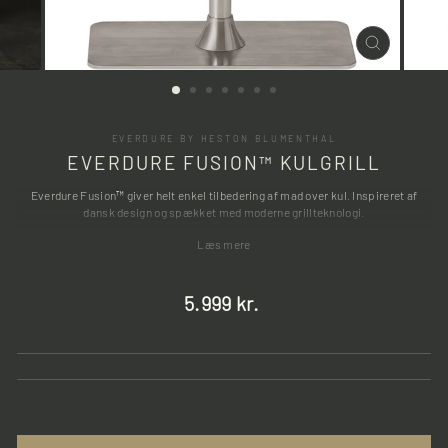
LUK
(ESC)
EVERDURE BY HESTON BLUMENTHAL
EVERDURE FUSION™ KULGRILL
Everdure Fusion™ giver helt enkel tilbedering af mad over kul. Inspireret af
dansk design og spækket med moderne grillteknologi.
Læs mere
Normalpris
5.999 kr.