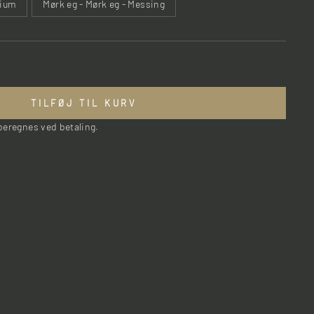
nium
Mørk eg - Mørk eg - Messing
TILFØJ TIL KURV
eregnes ved betaling.