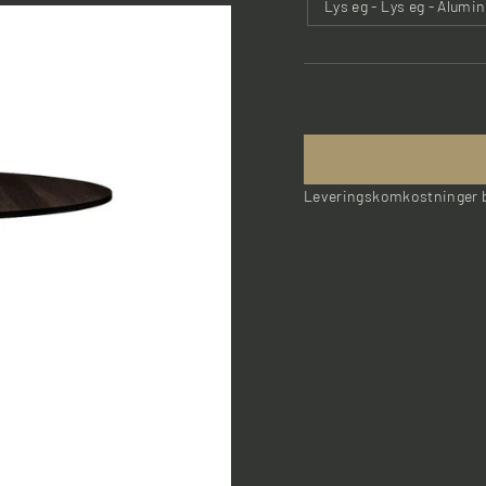
Lys eg - Lys eg - Alumi
Leveringskomkostninger b