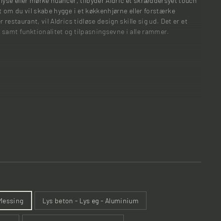
lyse eller mørke nuancer, tilbyder Aldric et skræddersyet touch
t om du vil skabe hygge i et køkkenhjørne eller forstærke
 restaurant, vil Aldrics tidløse design skille sig ud. Det er et
 samt funktionalitet og tilpasningsevne i alle rammer.
 Messing
Lys beton - Lys eg - Aluminium