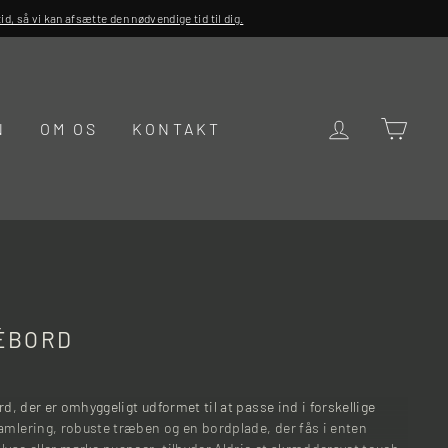
d, så vi kan afsætte den nødvendige tid til dig.
LOG IND
KUR
N
OM OS
KONTAKT
FÉBORD
ord, der er omhyggeligt udformet til at passe ind i forskellige
amlering, robuste træben og en bordplade, der fås i enten