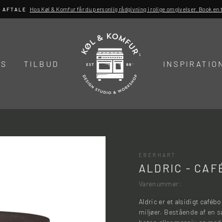
Hos Køl & Komfur får du personlig rådgivning i rolige omgivelser. Book en ti
R AFTALE
DS
TILBUD
INSPIRATIO
EBERHART
ALDRIC - CA
Varenummer:
Aldric er et alsidigt caféb
miljøer. Bestående af en s