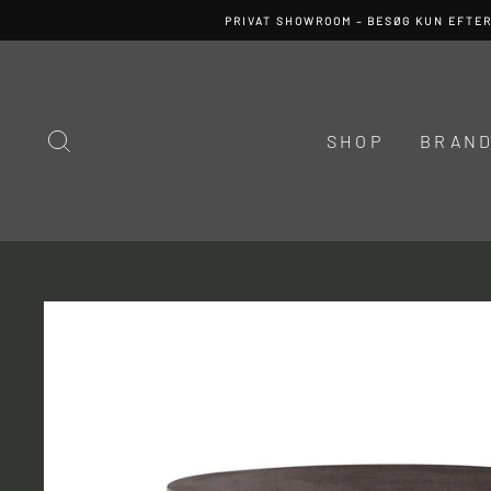
Spring
PRIVAT SHOWROOM – BESØG KUN EFTE
til
indhold
SØG
SHOP
BRAN