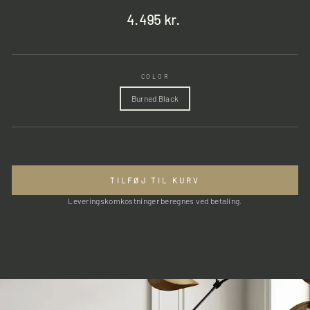
Normalpris
4.495 kr.
COLOR
Burned Black
TILFØJ TIL KURV
Leveringskomkostninger beregnes ved betaling.