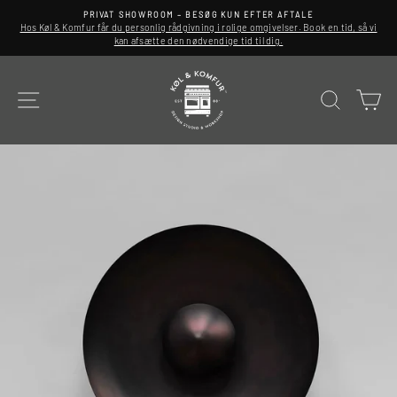
Spring
PRIVAT SHOWROOM – BESØG KUN EFTER AFTALE
til
Hos Køl & Komfur får du personlig rådgivning i rolige omgivelser. Book en tid, så vi
indhold
kan afsætte den nødvendige tid til dig.
SITE NAVIGATION
SØG
K