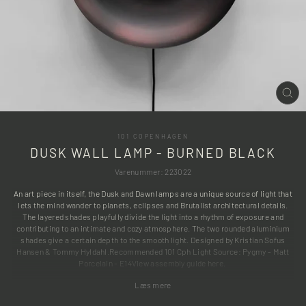
LU
(ES
101 COPENHAGEN
DUSK WALL LAMP - BURNED BLACK
Varenummer: 223022
An art piece in itself, the Dusk and Dawn lamps are a unique source of light that
lets the mind wander to planets, eclipses and Brutalist architectural details.
The layered shades playfully divide the light into a rhythm of exposure and
contributing to an intimate and cozy atmosphere. The two rounded aluminium
shades give a certain depth to the smooth light. Designed by Kristian Sofus
Hansen & Tommy Hyldahl.Recommended 101 Cph Light Source: Pygmy - Matt
Porcelain - E14View assembly guide here.
Læs mere