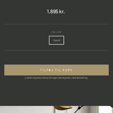
Normalpris
1.895 kr.
COLOR
Sand
TILFØJ TIL KURV
Leveringskomkostninger beregnes ved betaling.