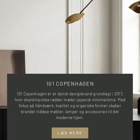
101 COPENHAGEN
101 Copenhagen er et dansk designbrand grundlagt i 2017,
hvor skandinaviske rødder møder japansk minimalisme. Med
fokus på håndværk, kvalitet og organiske former skaber
brandet tidløse møbler, lamper og accessories til det
moderne hjem.
LÆS MERE