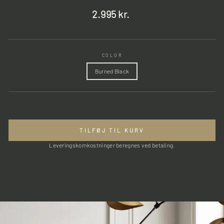
Normalpris
2.995 kr.
COLOR
Burned Black
TILFØJ TIL KURV
Leveringskomkostninger beregnes ved betaling.