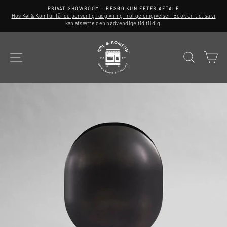
Spring
PRIVAT SHOWROOM – BESØG KUN EFTER AFTALE
til
Hos Køl & Komfur får du personlig rådgivning i rolige omgivelser. Book en tid, så vi
indhold
kan afsætte den nødvendige tid til dig.
SITE NAVIGATION
SØG
K