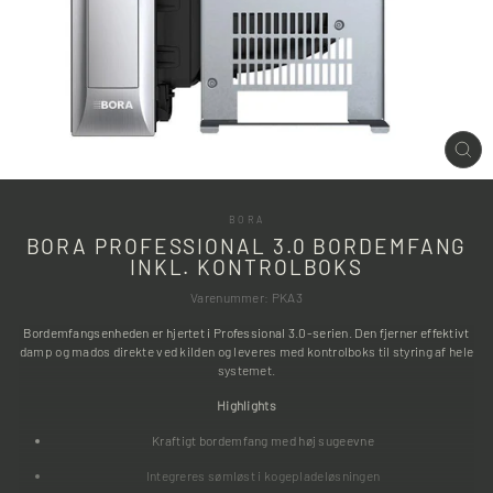
LU
(ES
BORA
BORA PROFESSIONAL 3.0 BORDEMFANG
INKL. KONTROLBOKS
Varenummer: PKA3
Bordemfangsenheden er hjertet i Professional 3.0-serien. Den fjerner effektivt
damp og mados direkte ved kilden og leveres med kontrolboks til styring af hele
systemet.
Highlights
Kraftigt bordemfang med høj sugeevne
Integreres sømløst i kogepladeløsningen