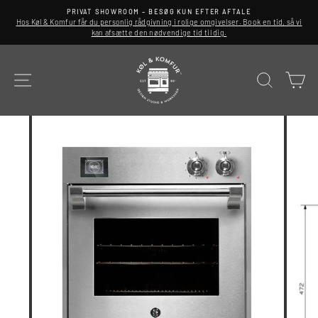
Spring
PRIVAT SHOWROOM – BESØG KUN EFTER AFTALE
til
Hos Køl & Komfur får du personlig rådgivning i rolige omgivelser. Book en tid, så vi
indhold
kan afsætte den nødvendige tid til dig.
SITE NAVIGATION
SØG
K