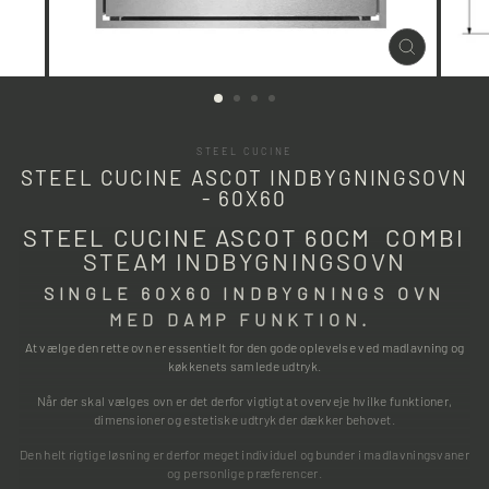
LUK
(ESC)
STEEL CUCINE
STEEL CUCINE ASCOT INDBYGNINGSOVN
- 60X60
STEEL CUCINE ASCOT 60CM COMBI
STEAM INDBYGNINGSOVN
SINGLE 60X60 INDBYGNINGS OVN
MED DAMP FUNKTION.
At vælge den rette ovn er essentielt for den gode oplevelse ved madlavning og
køkkenets samlede udtryk.
Når der skal vælges ovn er det derfor vigtigt at overveje hvilke funktioner,
dimensioner og estetiske udtryk der dækker behovet.
Den helt rigtige løsning er derfor meget individuel og bunder i madlavningsvaner
og personlige præferencer.