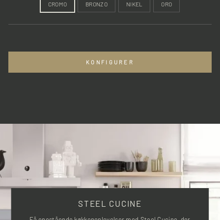
Pizzasten/Bagesten
CROMO
BRONZO
NIKEL
ORO
Beholder til vand
9 programmer + 2 damp
KONFIGURER
STEEL CUCINE
Få enestående køkkenoplevelser med Steel Cucine, der