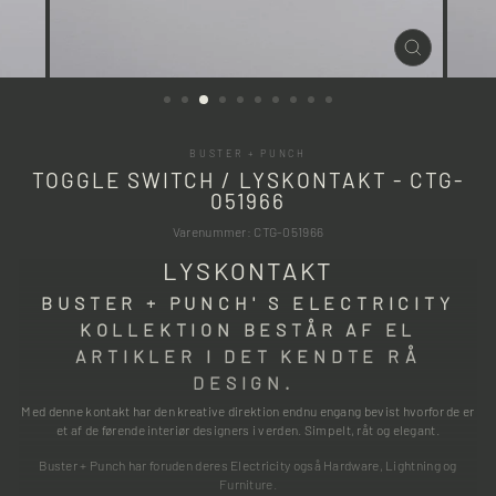
LUK
(ESC)
BUSTER + PUNCH
TOGGLE SWITCH / LYSKONTAKT - CTG-
051966
Varenummer: CTG-051966
LYSKONTAKT
BUSTER + PUNCH' S ELECTRICITY
KOLLEKTION BESTÅR AF EL
ARTIKLER I DET KENDTE RÅ
DESIGN.
Med denne kontakt har den kreative direktion endnu engang bevist hvorfor de er
et af de førende interiør designers i verden. Simpelt, råt og elegant.
Buster + Punch har foruden deres Electricity også
Hardware, Lightning og
Furniture.