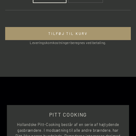
er en meget almindelig løsning og er lige så sikkert som en fast gas tilslutning).
PRAKTISK
Bordpladen hvor Pitt brænderene monteres, skal være varme resistent. V
i
tilbyder gennem vores netværk af samarbejdspartnere, unikke bordplader efter
mål og arbejder med materialer som; Glødejern, Stål, Natursten, Beton, Kvarsit,
TILFØJ TIL KURV
Lava,
You name it!
Leveringskomkostninger beregnes ved betaling.
Da hvert projekt er unikt og bordpladen er den væsenligste flade gør vi os
umage med at finde netop det spil der passer rummet. Bordpladen bliver derfor
håndplukket/bearbejdet unikt til hver en klient og sælges derfor ikke online.
Kontakt os for at høre nærmere om muligheden og et samlet tilbud!
Har du allerede en bordplade eller vælger du en bordplade fra en anden
leverandør, sørger vi naturligvis for at forsyne dig med de tekniske
specifikationer og udskærings mål. -
Scan QR koden på den ønskede model.
Ønsker du at vide mere om løsningen kan du læse mere under
Pitt-Cooking
Brand.
Du er naturligvis også meget velkommen til at ringe til os på tlf.
+45 35811105 eller sende en mail til info@kologkomfur.dk
PITT COOKING
Hollandske Pitt-Cooking består af en serie af højtydende
gasbrændere. I modsætning til alle andre brændere, har
Pitt ikke nogen bundplade. Brænderne integreres derimod