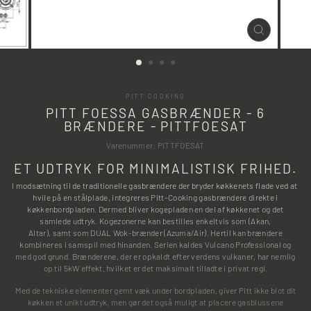
LUK
(ESC)
PITT COOKING
PITT FOESSA GASBRÆNDER - 6
BRÆNDERE - PITTFOESAT
Varenummer: PITTFOESAT
ET UDTRYK FOR MINIMALISTISK FRIHED.
I modsætning til de traditionelle gasbrændere der bryder køkkenets flade ved at
hvile på en stålplade, integreres Pitt-Cooking gasbrændere direkte i
køkkenbordpladen. Dermed bliver kogepladen en del af køkkenet og det
samlede udtryk. Kogezonerne kan bestilles enkeltvis som (Akan,
Altar), samt som DUAL Wok-brænder (Azuma/Air). Hertil kan brændere
kombineres i samspil med hinanden. Serien kaldes Vulcano Professional og
med god grund. Brænderene, der er opkaldt efter verdens vulkaner, har nemlig
op til 5kW effekt, hvilket er det maksimalt tilladte i privat regi.
Med de tekniske elementer gemt væk under bordpladen, giver Pitt ikke blot dit
køkken et unikt udtryk, men gør det også muligt at placere gasblussene