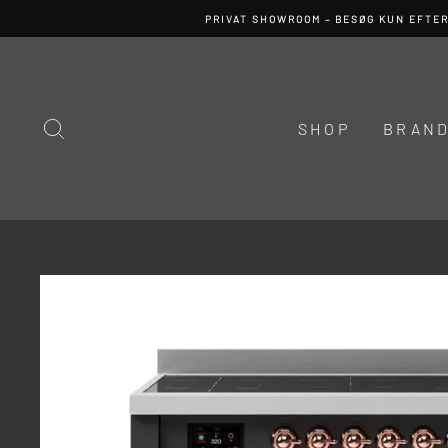
Spring
PRIVAT SHOWROOM – BESØG KUN EFTE
til
indhold
SØG
SHOP
BRAN