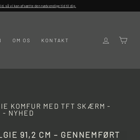
d, så vi kan afsætte den nødvendige tid til dig.
LOG IND
KUR
N
OM OS
KONTAKT
GIE KOMFUR MED TFT SKÆRM -
2 - NYHED
LGIE 91,2 CM – GENNEMFØRT