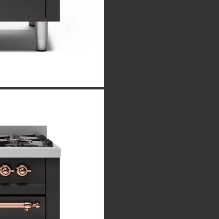
Mulighed for stegeplade
På iLVE Nostalgie kan du 
kan du på gasmodellen ers
teppanyaki, stegeplade ell
rustfrit stål og fungerer
hurtigt kan smide igen. Ste
bacon, æg og pølser til det
mindst er stegepladen let 
nemt kan skrabes af.
Rummelig ovn med stor pr
Plads til det hele har du 
praktisk non-stick-emaljer
børnesikring, og ovndøren h
temperaturer indeni. Termo
ovnstege med præcision hel
når du skal have flot skor
pizzafunktionen aktivere