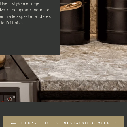
 Hvert stykke er nøje
 håndværk og opmærksomhed
em i alle aspekter af deres
ejlfri finish.
TILBAGE TIL ILVE NOSTALGIE KOMFURER