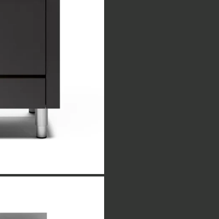
de resterende fordeles på
graders varme kan du være
kunne rumme de ’gastrobakk
pladsbesparende fordel, n
iLVE Nostalgie er et komfu
Køl & Komfur servicerer d
Køl & Komfur tilbyder enh
landsdækkende serviceteam
reservedele i varebilerne, 
Sandsynligheden er dog, at
Vi anbefaler, at ovne fra i
ovnens og komfurets eno
Ønsker du en matchende em
brug for yderligere inform
Udfyld formularen herunder