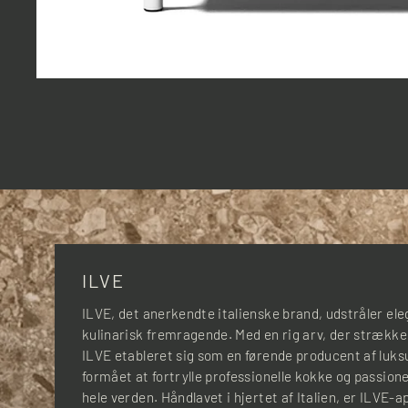
ILVE
ILVE, det anerkendte italienske brand, udstråler e
kulinarisk fremragende. Med en rig arv, der strækker 
ILVE etableret sig som en førende producent af luk
formået at fortrylle professionelle kokke og passi
hele verden. Håndlavet i hjertet af Italien, er ILVE