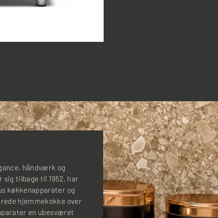
legance, håndværk og
sig tilbage til 1952, har
sus køkkenapparater og
onerede hjemmekokke over
-apparater en ubesværet