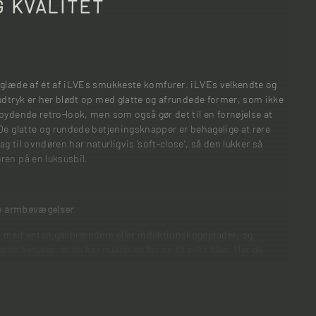
 KVALITET
 glæde af ét af iLVEs smukkeste komfurer. iLVEs velkendte og
udtryk er her blødt op med glatte og afrundede former, som ikke
bydende retro-look, men som også gør det til en fornøjelse at
De glatte og rundede betjeningsknapper er behagelige at røre
 til ovndøren har naturligvis ’soft-close’, så den lukker så
ren på en luksusbil.
ore armbevægelser
s med enten gasbrændere eller induktionskogeplader, og
e betyder, at du har mulighed for op til seks blus. Har du
komfur med fire blus, så vil du opleve de ekstra blus og den
lig opgradering. På et iLVE Nostalgie vil du derfor ikke opleve
 støder ind i hinanden – og hvem vil ikke gerne kunne have
kkenet?