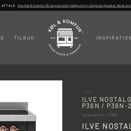
Hos Køl & Komfur får du personlig rådgivning i rolige omgivelser. Book en ti
R AFTALE
DS
TILBUD
INSPIRATIO
ILVE
ILVE NOSTAL
P36N / P36N-
Varenummer: P36N
ILVE NOSTA